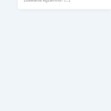
zdawania egzaminu? […]