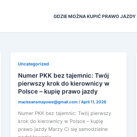
GDZIE MOŻNA KUPIĆ PRAWO JAZDY 
Uncategorized
Numer PKK bez tajemnic: Twój
pierwszy krok do kierownicy w
Polsce – kupię prawo jazdy
mackeansmayowe@gmail.com
/
April 11, 2026
Numer PKK bez tajemnic: Twój pierwszy
krok do kierownicy w Polsce – kupię
prawo jazdy Marzy Ci się samodzielne